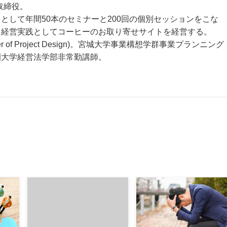
取締役。
として年間50本のセミナーと200回の個別セッションをこな
も経営実践としてコーヒーのお取り寄せサイトを経営する。
r of Project Design)。宮城大学事業構想学群事業プランニング
園大学経営法学部非常勤講師。