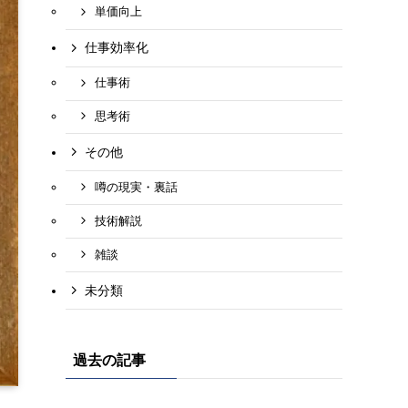
単価向上
仕事効率化
仕事術
思考術
その他
噂の現実・裏話
技術解説
雑談
未分類
過去の記事