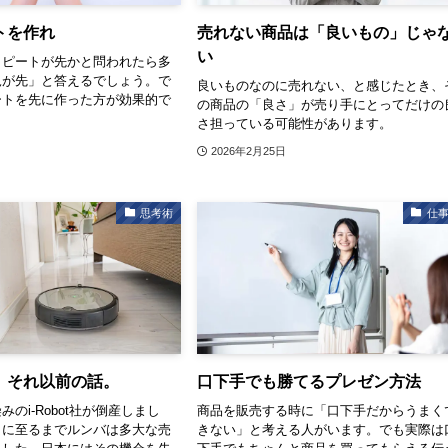
トを作れ
売れない商品は「良いもの」じゃ
い
リピートが先かと問われたら多
規が先」と答えるでしょう。で
良いものなのに売れない、と感じたとき、
ートを先に作った方が効果的で
の商品の「良さ」が売り手にとってだけの
さ担っている可能性があります。
2026年2月25日
思考術
仕
、それ以前の話。
口下手でも勝てるプレゼン方法
のi-Robot社が倒産しまし
商品を販売する時に「口下手だからうまく
こに至るまでルンバは多大な売
きない」と考える人がいます。でも実際は