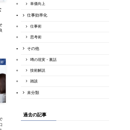
単価向上
な
仕事効率化
そ
仕事術
良
思考術
その他
噂の現実・裏話
事術
技術解説
雑談
未分類
過去の記事
で
口