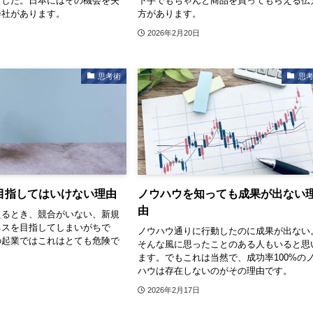
ました。日本にはその機会を失
下手でもちゃんと商品を買ってもらえる伝
会社があります。
方があります。
2026年2月20日
思考術
思
目指してはいけない理由
ノウハウを知っても成果が出ない
由
えるとき、競合がいない、新規
ネスを目指してしまいがちで
ノウハウ通りに行動したのに成果が出ない
の起業ではこれはとても危険で
そんな風に思ったことのある人もいると思
ます。でもこれは当然で、成功率100%の
ハウは存在しないのがその理由です。
2026年2月17日