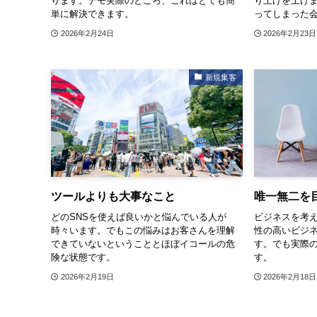
ります。デモ実際のところ、これはとても簡
り上げを上げ
単に解決できます。
ってしまった
2026年2月24日
2026年2月23日
新規集客
ツールよりも大事なこと
唯一無二を
どのSNSを使えば良いかと悩んでいる人が
ビジネスを考
時々います。でもこの悩みはお客さんを理解
性の高いビジ
できていないということとほぼイコールの危
す。でも実際
険な状態です。
す。
2026年2月19日
2026年2月18日