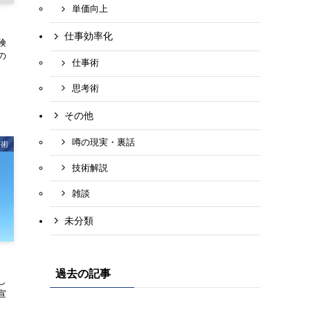
単価向上
仕事効率化
険
の
仕事術
思考術
その他
噂の現実・裏話
事術
技術解説
雑談
未分類
過去の記事
し
宣