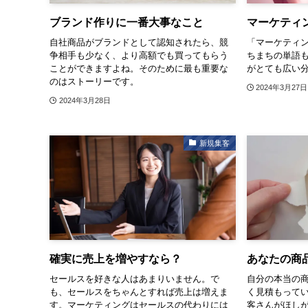
ブランド作りに一番大事なこと
マーケティ
自社商品がブランドとして認知されたら、競
「マーケティ
争相手も少なく、より高額でも買ってもらう
ちまちの単語
ことができますよね。そのために最も重要な
がとても広い
のはストーリーです。
2024年3月27日
2024年3月28日
新規集客
確実に売上を増やすなら？
あなたの商
セールスを好きな人はあまりいません。で
自分の本当の
も、セールスをちゃんとすれば売上は増えま
く見積もって
す。マーケティングはセールスの代わりには
客さんがほし