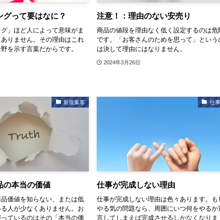
ングって要はなに？
注意！：理由のない安売り
ング」ほど人によって意味がま
商品の値段を理由なく低く設定するのは危
もありません。その理由はこれ
です。「お客さんのためを思って」という
分野を示す言葉だからです。
は決して理由にはなりません。
2024年3月26日
新規集客
仕
品の本当の価値
仕事が完成しない理由
商品価値を知らない、または低
仕事が完成しない理由は色々あります。も
いる人が少なくありません。お
やる気の問題なら、周囲にいつ何をやるか
がっているのはその「本当の価
言してしまえば完成させるしかなくなりま