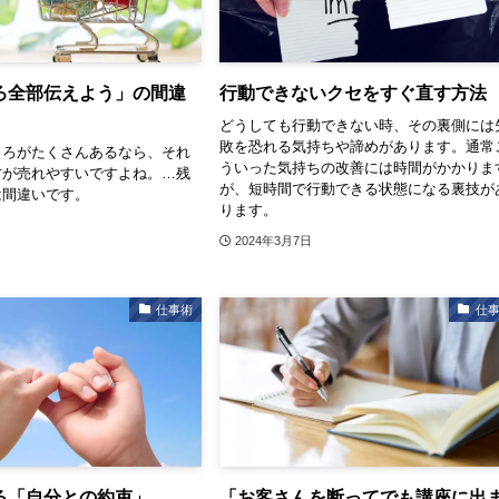
ろ全部伝えよう」の間違
行動できないクセをすぐ直す方法
どうしても行動できない時、その裏側には
敗を恐れる気持ちや諦めがあります。通常
ころがたくさんあるなら、それ
ういった気持ちの改善には時間がかかりま
方が売れやすいですよね。…残
が、短時間で行動できる状態になる裏技が
は間違いです。
ります。
2024年3月7日
仕事術
仕
る「自分との約束」
「お客さんを断ってでも講座に出