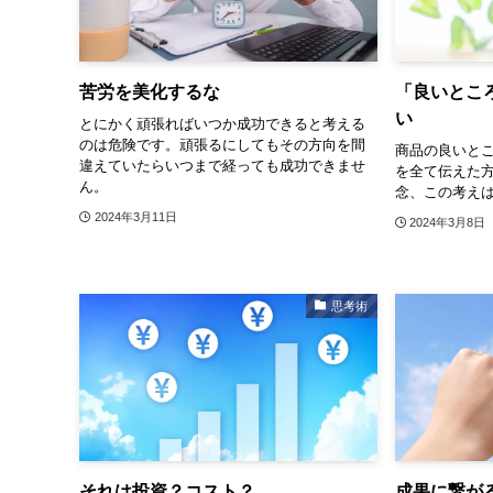
苦労を美化するな
「良いとこ
い
とにかく頑張ればいつか成功できると考える
のは危険です。頑張るにしてもその方向を間
商品の良いと
違えていたらいつまで経っても成功できませ
を全て伝えた
ん。
念、この考え
2024年3月11日
2024年3月8日
思考術
それは投資？コスト？
成果に繋が