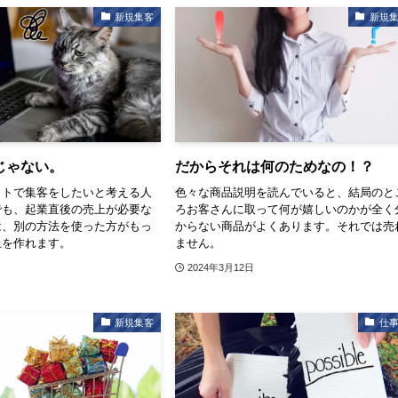
新規集客
新規
じゃない。
だからそれは何のためなの！？
ットで集客をしたいと考える人
色々な商品説明を読んでいると、結局のと
でも、起業直後の売上が必要な
ろお客さんに取って何が嬉しいのかが全く
は、別の方法を使った方がもっ
からない商品がよくあります。それでは売
上を作れます。
ません。
2024年3月12日
新規集客
仕