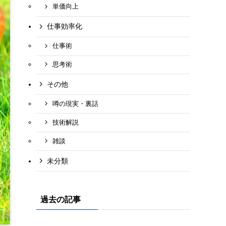
単価向上
仕事効率化
仕事術
思考術
その他
噂の現実・裏話
技術解説
雑談
未分類
過去の記事