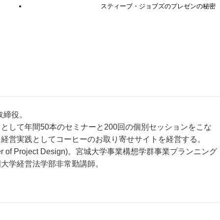
スティーブ・ジョブズのプレゼンの秘密
取締役。
として年間50本のセミナーと200回の個別セッションをこな
も経営実践としてコーヒーのお取り寄せサイトを経営する。
r of Project Design)。宮城大学事業構想学群事業プランニング
園大学経営法学部非常勤講師。