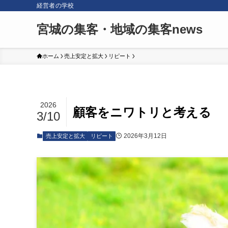
経営者の学校
宮城の集客・地域の集客news
ホーム
売上安定と拡大
リピート
2026
顧客をニワトリと考える
3/10
2026年3月12日
売上安定と拡大
リピート