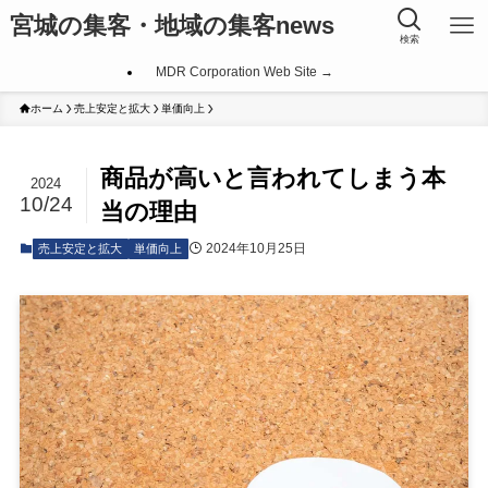
宮城の集客・地域の集客news
検索
MDR Corporation Web Site →
ホーム
売上安定と拡大
単価向上
商品が高いと言われてしまう本
2024
10/24
当の理由
2024年10月25日
売上安定と拡大
単価向上