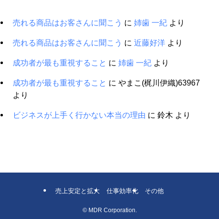
売れる商品はお客さんに聞こう
に
姉歯 一紀
より
売れる商品はお客さんに聞こう
に
近藤好洋
より
成功者が最も重視すること
に
姉歯 一紀
より
成功者が最も重視すること
に
やまこ(梶川伊織)63967
より
ビジネスが上手く行かない本当の理由
に
鈴木
より
売上安定と拡大
仕事効率化
その他
©
MDR Corporation.